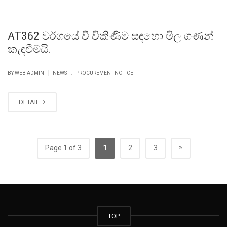
AT362 වර්ගයේ වී විකිණීම සඳහො මිල ගණන්
කැඳවීමයි.
.
|
BY WEB ADMIN
NEWS
PROCUREMENT NOTICE
DETAIL
»
Page 1 of 3
1
2
3
TOP