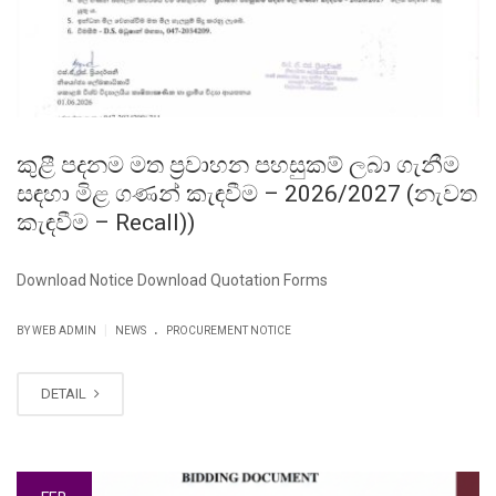
කුළී පදනම මත ප්‍රවාහන පහසුකම් ලබා ගැනීම
සඳහා මිළ ගණන් කැඳවීම – 2026/2027 (නැවත
කැඳවීම – Recall))
Download Notice Download Quotation Forms
.
|
BY WEB ADMIN
NEWS
PROCUREMENT NOTICE
DETAIL