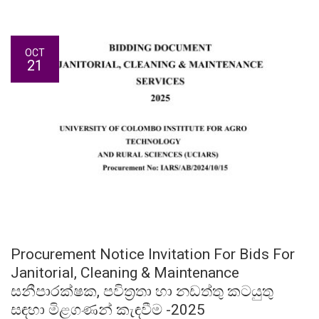
OCT
21
Procurement Notice Invitation For Bids For
Janitorial, Cleaning & Maintenance
සනීපාරක්ෂක, පවිත්‍රතා හා නඩත්තු කටයුතු
සඳහා මිළගණන් කැඳවීම -2025