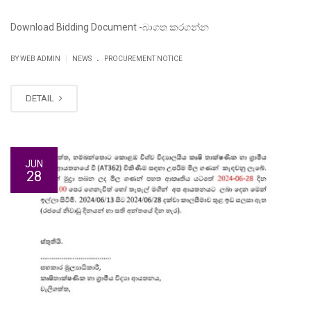
Download Bidding Document -බාගත කරගන්න
.
|
BY WEB ADMIN
NEWS
PROCUREMENT NOTICE
DETAIL
JUN
28