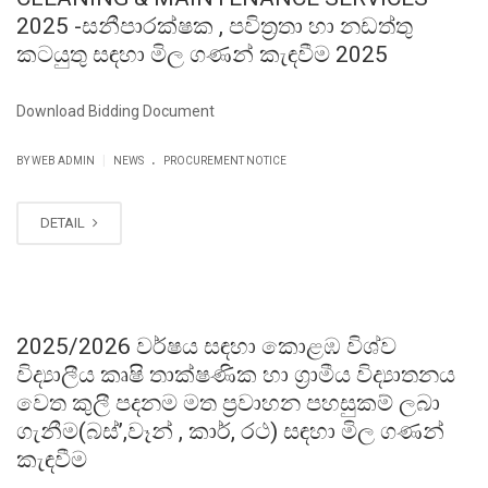
2025 -සනීපාරක්ෂක , පවිත්‍රතා හා නඩත්තු
කටයුතු සඳහා මිල ගණන් කැඳවීම 2025
Download Bidding Document
.
|
BY WEB ADMIN
NEWS
PROCUREMENT NOTICE
DETAIL
2025/2026 වර්ෂය සඳහා කොළඹ විශ්ව
විද්‍යාලීය කෘෂි තාක්ෂණික හා ග්‍රාමීය විද්‍යාතනය
වෙත කුලී පදනම මත ප්‍රවාහන පහසුකම් ලබා
ගැනීම(බස්’,වෑන් , කාර්, රථ) සඳහා මිල ගණන්
කැඳවීම